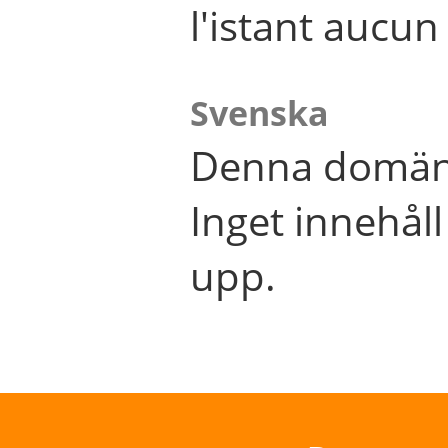
l'istant aucu
Svenska
Denna domän 
Inget innehål
upp.